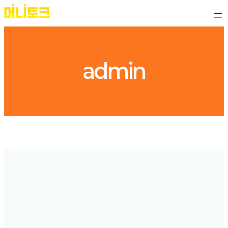
콘
텐
츠
로
바
admin
로
가
기